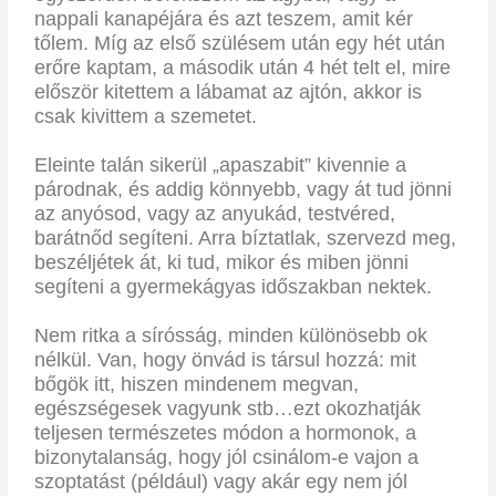
nappali kanapéjára és azt teszem, amit kér
tőlem. Míg az első szülésem után egy hét után
erőre kaptam, a második után 4 hét telt el, mire
először kitettem a lábamat az ajtón, akkor is
csak kivittem a szemetet.
Eleinte talán sikerül „apaszabit” kivennie a
párodnak, és addig könnyebb, vagy át tud jönni
az anyósod, vagy az anyukád, testvéred,
barátnőd segíteni. Arra bíztatlak, szervezd meg,
beszéljétek át, ki tud, mikor és miben jönni
segíteni a gyermekágyas időszakban nektek.
Nem ritka a sírósság, minden különösebb ok
nélkül. Van, hogy önvád is társul hozzá: mit
bőgök itt, hiszen mindenem megvan,
egészségesek vagyunk stb…ezt okozhatják
teljesen természetes módon a hormonok, a
bizonytalanság, hogy jól csinálom-e vajon a
szoptatást (például) vagy akár egy nem jól