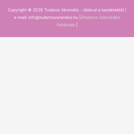
Copyright © 2026
Tudatos Várandós - dúlával a kezdetektől
|
e-mail: info@tudatosvarandos.hu |
Általános Szerződési
Feltételek
|