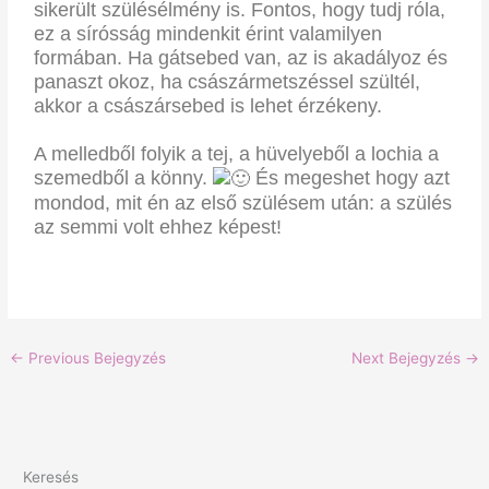
sikerült szülésélmény is. Fontos, hogy tudj róla,
ez a sírósság mindenkit érint valamilyen
formában. Ha gátsebed van, az is akadályoz és
panaszt okoz, ha császármetszéssel szültél,
akkor a császársebed is lehet érzékeny.
A melledből folyik a tej, a hüvelyeből a lochia a
szemedből a könny.
És megeshet hogy azt
mondod, mit én az első szülésem után: a szülés
az semmi volt ehhez képest!
←
Previous Bejegyzés
Next Bejegyzés
→
I
F
Keresés