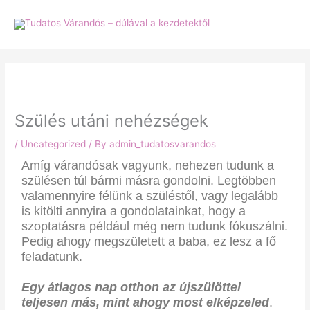
Skip
to
content
Szülés utáni nehézségek
/
Uncategorized
/ By
admin_tudatosvarandos
Amíg várandósak vagyunk, nehezen tudunk a
szülésen túl bármi másra gondolni. Legtöbben
valamennyire félünk a szüléstől, vagy legalább
is kitölti annyira a gondolatainkat, hogy a
szoptatásra például még nem tudunk fókuszálni.
Pedig ahogy megszületett a baba, ez lesz a fő
feladatunk.
Egy átlagos nap otthon az újszülöttel
teljesen más, mint ahogy most elképzeled
.