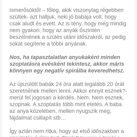
Ismerősöktől – főleg, akik viszonylag régebben
szültek- azt halljuk, neki jó babája volt, hogy
csak aludt és evett. Az is tény, hogy még mindig
nem gyakori, hogy az anyák őszintén
beszélnének a szülés utáni időszakról, az pedig
sokat segítene a többi anyának.
Nos, ha tapasztalatlan anyukaként minden
szoptatásra evésként tekintesz, akkor máris
könnyen egy negatív spirálba keveredhetsz.
Az újszülött babák 24 óra alatt legalább 20 órát
szeretnének mellen lenni. Akkor ennyit esznek?-
merül fel jogosan a kérdés. Nem. Nem esznek,
szopnak. A szoptatás több mint etetés. A baba
az anya közelében, mellen nyugszik meg,
fájdalmat csillapít stb…
Így aztán nem ritka, hogy az első időszakban a