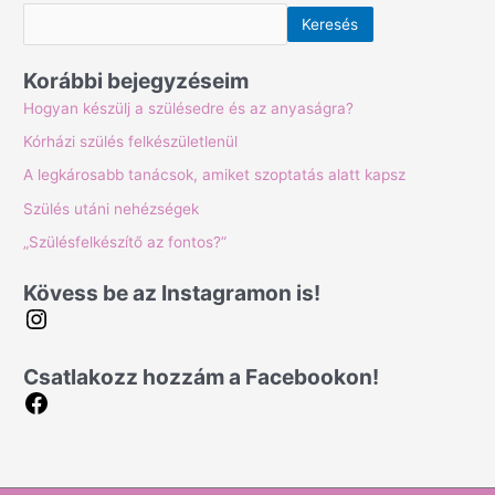
n
a
Keresés
s
c
t
e
Korábbi bejegyzéseim
a
b
Hogyan készülj a szülésedre és az anyaságra?
g
o
Kórházi szülés felkészületlenül
r
o
A legkárosabb tanácsok, amiket szoptatás alatt kapsz
a
k
Szülés utáni nehézségek
m
„Szülésfelkészítő az fontos?”
Kövess be az Instagramon is!
Csatlakozz hozzám a Facebookon!