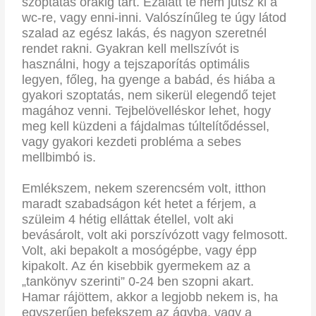
szoptatás órákig tart. Ezalatt te nem jutsz ki a
wc-re, vagy enni-inni. Valószínűleg te úgy látod
szalad az egész lakás, és nagyon szeretnél
rendet rakni. Gyakran kell mellszívót is
használni, hogy a tejszaporítás optimális
legyen, főleg, ha gyenge a babád, és hiába a
gyakori szoptatás, nem sikerül elegendő tejet
magához venni. Tejbelövelléskor lehet, hogy
meg kell küzdeni a fájdalmas túltelítődéssel,
vagy gyakori kezdeti probléma a sebes
mellbimbó is.
Emlékszem, nekem szerencsém volt, itthon
maradt szabadságon két hetet a férjem, a
szüleim 4 hétig elláttak étellel, volt aki
bevásárolt, volt aki porszívózott vagy felmosott.
Volt, aki bepakolt a mosógépbe, vagy épp
kipakolt. Az én kisebbik gyermekem az a
„tankönyv szerinti” 0-24 ben szopni akart.
Hamar rájöttem, akkor a legjobb nekem is, ha
egyszerűen befekszem az ágyba, vagy a