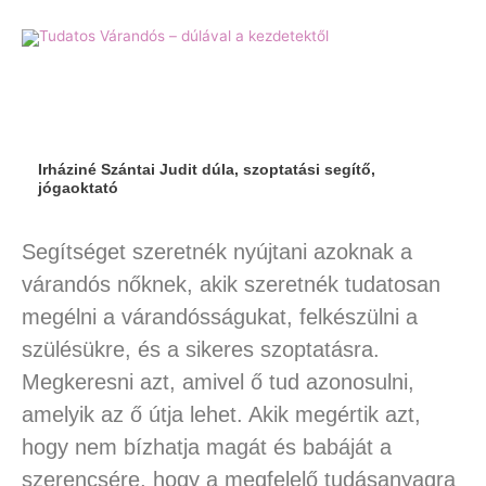
Skip
to
content
Irháziné Szántai Judit dúla, szoptatási segítő,
jógaoktató
Segítséget szeretnék nyújtani azoknak a
várandós nőknek, akik szeretnék tudatosan
megélni a várandósságukat, felkészülni a
szülésükre, és a sikeres szoptatásra.
Megkeresni azt, amivel ő tud azonosulni,
amelyik az ő útja lehet. Akik megértik azt,
hogy nem bízhatja magát és babáját a
szerencsére, hogy a megfelelő tudásanyagra