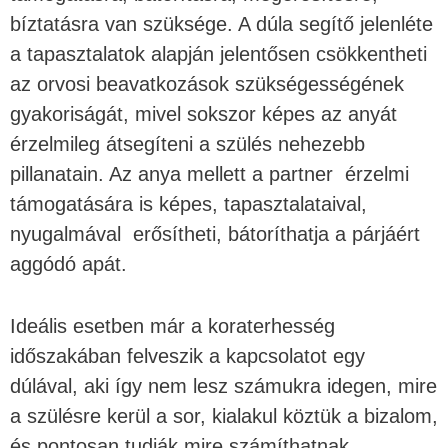
bíztatásra van szüksége. A dúla segítő jelenléte
a tapasztalatok alapján jelentősen csökkentheti
az orvosi beavatkozások szükségességének
gyakoriságát, mivel sokszor képes az anyát
érzelmileg átsegíteni a szülés nehezebb
pillanatain. Az anya mellett a partner érzelmi
támogatására is képes, tapasztalataival,
nyugalmával erősítheti, bátoríthatja a párjáért
aggódó apát.
Ideális esetben már a koraterhesség
időszakában felveszik a kapcsolatot egy
dúlával, aki így nem lesz számukra idegen, mire
a szülésre kerül a sor, kialakul köztük a bizalom,
és pontosan tudják mire számíthatnak.