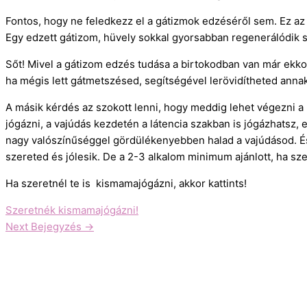
Fontos, hogy ne feledkezz el a gátizmok edzéséről sem. Ez az
Egy edzett gátizom, hüvely sokkal gyorsabban regenerálódik s
Sőt! Mivel a gátizom edzés tudása a birtokodban van már ekko
ha mégis lett gátmetszésed, segítségével lerövidítheted anna
A másik kérdés az szokott lenni, hogy meddig lehet végezni a 
jógázni, a vajúdás kezdetén a látencia szakban is jógázhatsz, e
nagy valószínűséggel gördülékenyebben halad a vajúdásod. És
szereted és jólesik. De a 2-3 alkalom minimum ajánlott, ha sz
Ha szeretnél te is kismamajógázni, akkor kattints!
Szeretnék kismamajógázni!
Next Bejegyzés
→