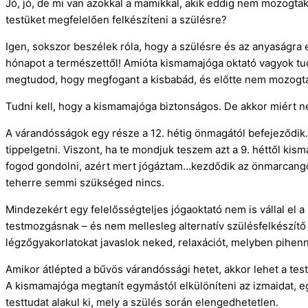
Jó, jó, de mi van azokkal a mamikkal, akik eddig nem mozogta
testüket megfelelően felkészíteni a szülésre?
Igen, sokszor beszélek róla, hogy a szülésre és az anyaságra 
hónapot a természettől! Amióta kismamajóga oktató vagyok tu
megtudod, hogy megfogant a kisbabád, és előtte nem mozogtál
Tudni kell, hogy a kismamajóga biztonságos. De akkor miért n
A várandósságok egy része a 12. hétig önmagától befejeződik
tippelgetni. Viszont, ha te mondjuk teszem azt a 9. héttől kis
fogod gondolni, azért mert jógáztam…kezdődik az önmarcango
teherre semmi szükséged nincs.
Mindezekért egy felelősségteljes jógaoktató nem is vállal el a
testmozgásnak – és nem mellesleg alternatív szülésfelkészítő
légzőgyakorlatokat javaslok neked, relaxációt, melyben pihenn
Amikor átlépted a bűvös várandóssági hetet, akkor lehet a tes
A kismamajóga megtanít egymástól elkülöníteni az izmaidat, e
testtudat alakul ki, mely a szülés során elengedhetetlen.