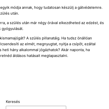
 egyik módja annak, hogy tudatosan készülj a gátvédelemre.
zülés után.
rra, a szülés után már négy órával elkezdheted az edzést, és
k gyógyulását.
kismamajógát? A szülés pillanatáig. Ha tudsz önállóan
lcsendesíti az elmét, megnyugtat, nyitja a csípőt, ezáltal
 heti hány alkalommal jógázhatok? Akár naponta, ha
eretnéd áldásos hatásait megtapasztalni.
Keresés