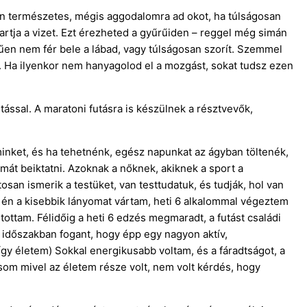
én természetes, mégis aggodalomra ad okot, ha túlságosan
artja a vizet. Ezt érezheted a gyűrűiden – reggel még simán
rűen nem fér bele a lábad, vagy túlságosan szorít. Szemmel
. Ha ilyenkor nem hanyagolod el a mozgást, sokat tudsz ezen
ással. A maratoni futásra is készülnek a résztvevők,
nket, és ha tehetnénk, egész napunkat az ágyban töltenék,
mát beiktatni. Azoknak a nőknek, akiknek a sport a
osan ismerik a testüket, van testtudatuk, és tudják, hol van
r én a kisebbik lányomat vártam, heti 6 alkalommal végeztem
ottam. Félidőig a heti 6 edzés megmaradt, a futást családi
 időszakban fogant, hogy épp egy nagyon aktív,
gy életem) Sokkal energikusabb voltam, és a fáradtságot, a
om mivel az életem része volt, nem volt kérdés, hogy