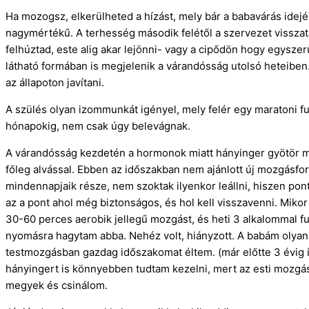
Ha mozogsz, elkerülheted a hízást, mely bár a babavárás idej
nagymértékű. A terhesség második felétől a szervezet visszat
felhúztad, este alig akar lejönni- vagy a cipődön hogy egysze
látható formában is megjelenik a várandósság utolsó heteiben
az állapoton javítani.
A szülés olyan izommunkát igényel, mely felér egy maratoni fut
hónapokig, nem csak úgy belevágnak.
A várandósság kezdetén a hormonok miatt hányinger gyötör mi
főleg alvással. Ebben az időszakban nem ajánlott új mozgásfor
mindennapjaik része, nem szoktak ilyenkor leállni, hiszen pont
az a pont ahol még biztonságos, és hol kell visszavenni. Miko
30-60 perces aerobik jellegű mozgást, és heti 3 alkalommal fut
nyomásra hagytam abba. Nehéz volt, hiányzott. A babám olyan
testmozgásban gazdag időszakomat éltem. (már előtte 3 évig í
hányingert is könnyebben tudtam kezelni, mert az esti mozgás
megyek és csinálom.