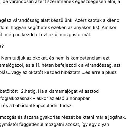
k, de várandósan azért szeretnének egészségesen élni, a
egész várandósság alatt készülünk. Azért kaptuk a kilenc
dom, hogyan segíthetek ezeken az anyákon (is). Amikor
, még ne kezdd el ezt az új mozgásformát.
e?
. Nem tudjuk az okokat, és nem is kompetenciám ezt
mamajógázol, és a 11. héten befejeződik a várandósság, azt
lás…vagy az oktatót kezded hibáztatni…és erre a plusz
 betöltött 12.hétig. Ha a kismamajógát választod
 foglalkozásnak – akkor az első 3 hónapban
i és a babáddal kapcsolódni tudsz.
tmozgás és ászana gyakorlás részét beiktatni már a jógának.
gymástól függetlenül mozgatni azokat, így egy olyan